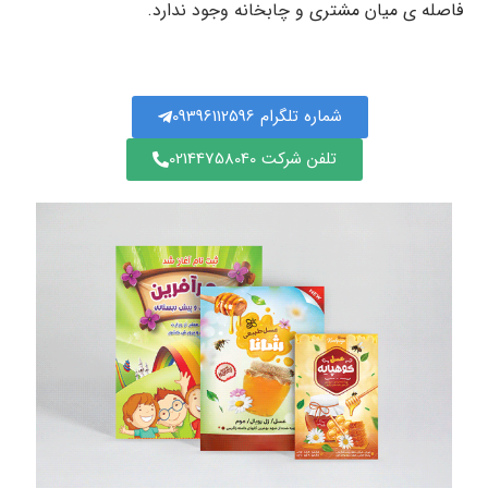
فاصله ی میان مشتری و چابخانه وجود ندارد.
شماره تلگرام 09396112596
تلفن شرکت 02144758040