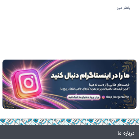
بنظر می
چا
درباره ما