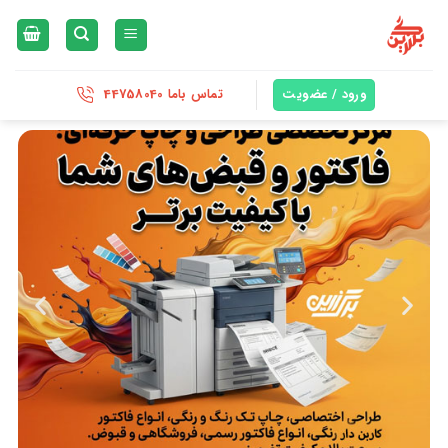
ورود / عضویت
تماس باما 44758040